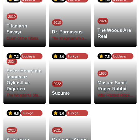
Altyazı
Altyazı
Altyazı
2010
2024
2010
Titanların
The Woods Are
Savaşı
Dr. Parnassus
Real
Clash of the Titans
The Imaginarium of Doctor Parnassus
Dublaj &
Türkçe
Dublaj &
7.3
8.0
7.5
2024
Altyazı
Altyazı
Altyazı
Şeker Henry'nin
1988
İnanılmaz
Öyküsü ve
Masum Sanık
2022
Diğerleri
Roger Rabbit
Suzume
The Wonderful Story of Henry Sugar and Three More
Who Framed Roger Rabbit
Türkçe
Türkçe
6.8
8.0
Dublaj
Dublaj
2023
2021
Kahraman
Örümcek-Adam: