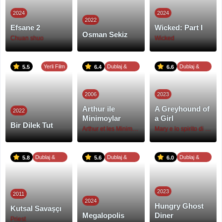
2024
2024
2022
Efsane 2
Wicked: Part I
Osman Sekiz
Chuan shuo
Wicked
Yerli Film
Dublaj &
Dublaj &
5.5
6.4
6.6
Altyazı
Altyazı
2006
2023
Arthur ile
A Greyhound of
2022
Minimoylar
a Girl
Bir Dilek Tut
Arthur et les Minimoys
Mary e lo spirito di mezzanotte
Dublaj &
Dublaj &
Dublaj &
5.8
5.6
6.0
Altyazı
Altyazı
Altyazı
2023
2011
2024
Hungry Ghost
Kutsal Savaşçı
Megalopolis
Diner
Priest