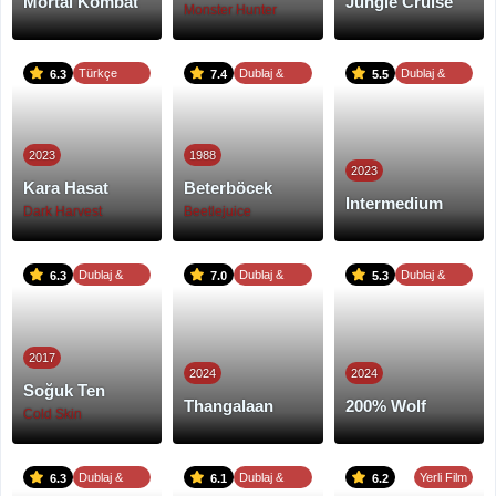
Mortal Kombat
Jungle Cruise
Monster Hunter
Türkçe
Dublaj &
Dublaj &
6.3
7.4
5.5
Dublaj
Altyazı
Altyazı
2023
1988
2023
Kara Hasat
Beterböcek
Intermedium
Dark Harvest
Beetlejuice
Dublaj &
Dublaj &
Dublaj &
6.3
7.0
5.3
Altyazı
Altyazı
Altyazı
2017
2024
2024
Soğuk Ten
Thangalaan
200% Wolf
Cold Skin
Dublaj &
Dublaj &
Yerli Film
6.3
6.1
6.2