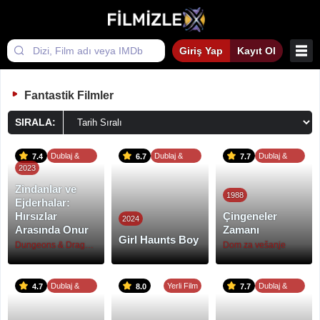
Giriş Yap
Kayıt Ol
Fantastik Filmler
SIRALA:
Dublaj &
Dublaj &
Dublaj &
7.4
6.7
7.7
2023
Altyazı
Altyazı
Altyazı
Zindanlar ve
1988
Ejderhalar:
Hırsızlar
Çingeneler
2024
Arasında Onur
Zamanı
Girl Haunts Boy
Dungeons & Dragons: Honor Among Thieves
Dom za vešanje
Dublaj &
Yerli Film
Dublaj &
4.7
8.0
7.7
Altyazı
Altyazı