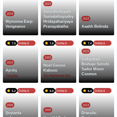
Altyazı
Altyazı
2024
Sureshinteyum
2024
Sumalathayudeyum
2023
Wynonna Earp:
Hridayahariyaya
Vengeance
Pranayakatha
Aaahh Belinda
Dublaj &
Dublaj &
Dublaj &
7.9
7.8
7.4
Altyazı
Altyazı
Altyazı
2023
1993
Gekijoban
2023
Bishojo Senshi
Noel Gecesi
Sailor Moon
Ayrılış
Kabusu
Cosmos
Tuesday
The Nightmare Before Christmas
Dublaj &
Dublaj &
Dublaj &
5.2
6.9
6.4
Altyazı
Altyazı
Altyazı
2006
2014
2009
Şeytanla
Dracula: