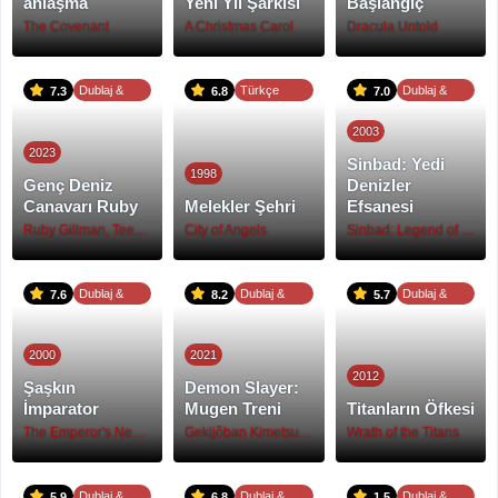
anlaşma
Yeni Yıl Şarkısı
Başlangıç
The Covenant
A Christmas Carol
Dracula Untold
Dublaj &
Türkçe
Dublaj &
7.3
6.8
7.0
Altyazı
Dublaj
Altyazı
2003
2023
Sinbad: Yedi
1998
Genç Deniz
Denizler
Canavarı Ruby
Melekler Şehri
Efsanesi
Ruby Gillman, Teenage Kraken
City of Angels
Sinbad: Legend of the Seven Seas
Dublaj &
Dublaj &
Dublaj &
7.6
8.2
5.7
Altyazı
Altyazı
Altyazı
2000
2021
2012
Şaşkın
Demon Slayer:
İmparator
Mugen Treni
Titanların Öfkesi
The Emperor's New Groove
Gekijôban Kimetsu no yaiba: Mugen Ressha hen
Wrath of the Titans
Dublaj &
Dublaj &
Dublaj &
5.9
6.8
1.5