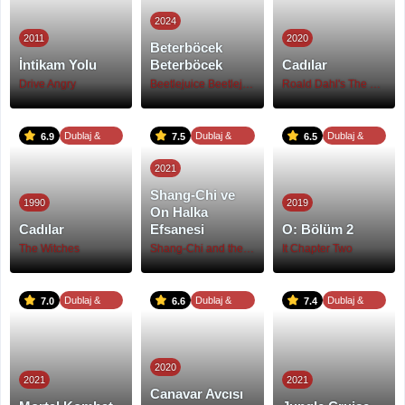
2024
2011
2020
Beterböcek
İntikam Yolu
Beterböcek
Cadılar
Drive Angry
Beetlejuice Beetlejuice
Roald Dahl's The Witches
Dublaj &
Dublaj &
Dublaj &
6.9
7.5
6.5
Altyazı
Altyazı
Altyazı
2021
Shang-Chi ve
1990
2019
On Halka
Cadılar
Efsanesi
O: Bölüm 2
The Witches
Shang-Chi and the Legend of the Ten Rings
It Chapter Two
Dublaj &
Dublaj &
Dublaj &
7.0
6.6
7.4
Altyazı
Altyazı
Altyazı
2020
2021
2021
Canavar Avcısı