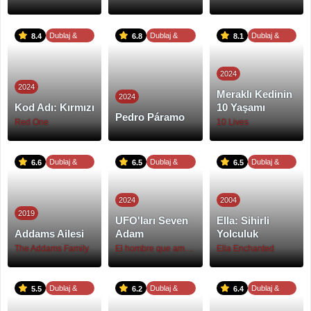
Dublaj &
Dublaj &
Dublaj &
8.4
6.8
8.1
Altyazı
Altyazı
Altyazı
2024
2024
Meraklı Kedinin
2024
Kod Adı: Kırmızı
10 Yaşamı
Pedro Páramo
Red One
10 Lives
Dublaj &
Dublaj &
Dublaj &
6.6
6.5
6.5
Altyazı
Altyazı
Altyazı
2024
2004
2019
UFO'ları Seven
Ella: Sihirli
Addams Ailesi
Adam
Yolculuk
The Addams Family
El hombre que amaba los platos voladores
Ella Enchanted
Dublaj &
Dublaj &
Dublaj &
5.5
6.2
6.4
Altyazı
Altyazı
Altyazı