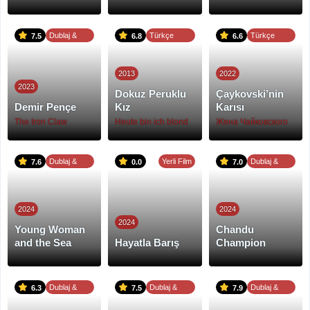
Dublaj &
Türkçe
Türkçe
7.5
6.8
6.6
Altyazı
Dublaj
Dublaj
2013
2022
2023
Dokuz Peruklu
Çaykovski’nin
Demir Pençe
Kız
Karısı
The Iron Claw
Heute bin ich blond
Жена Чайковского
Dublaj &
Yerli Film
Dublaj &
7.6
0.0
7.0
Altyazı
Altyazı
2024
2024
2024
Young Woman
Chandu
and the Sea
Hayatla Barış
Champion
Dublaj &
Dublaj &
Dublaj &
6.3
7.5
7.9
Altyazı
Altyazı
Altyazı