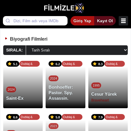
Giriş Yap
Kayıt Ol
Biyografi Filmleri
SIRALA:
Dublaj &
Dublaj &
Dublaj &
5.1
6.2
8.3
Altyazı
Altyazı
Altyazı
2024
1995
Bonhoeffer:
2024
Pastor. Spy.
Cesur Yürek
Saint-Ex
Assassin.
Braveheart
Dublaj &
Dublaj &
Dublaj &
6.6
5.8
7.9
Altyazı
Altyazı
Altyazı
2023