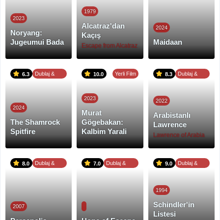
1979
2023
Alcatraz'dan
2024
Noryang:
Kaçış
Jugeumui Bada
Maidaan
Escape from Alcatraz
Dublaj &
Yerli Film
Dublaj &
6.3
10.0
8.3
Altyazı
Altyazı
2023
2022
2024
Murat
Arabistanlı
The Shamrock
Gögebakan:
Lawrence
Spitfire
Kalbim Yarali
Lawrence of Arabia
Dublaj &
Dublaj &
Dublaj &
8.0
7.0
9.0
Altyazı
Altyazı
Altyazı
1994
Schindler'in
2007
Listesi