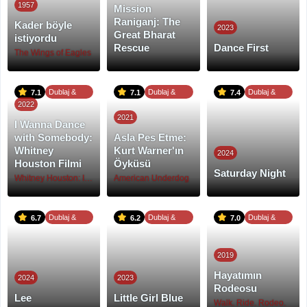
1957
Mission
Raniganj: The
Kader böyle
2023
Great Bharat
istiyordu
Rescue
Dance First
The Wings of Eagles
Dublaj &
Dublaj &
Dublaj &
7.1
7.1
7.4
2022
Altyazı
Altyazı
Altyazı
2021
I Wanna Dance
with Somebody:
Asla Pes Etme:
Whitney
Kurt Warner'ın
2024
Houston Filmi
Öyküsü
Saturday Night
Whitney Houston: I Wanna Dance with Somebody
American Underdog
Dublaj &
Dublaj &
Dublaj &
6.7
6.2
7.0
Altyazı
Altyazı
Altyazı
2019
Hayatımın
2024
2023
Rodeosu
Lee
Little Girl Blue
Walk. Ride. Rodeo.