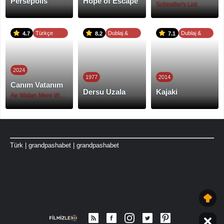
Persepolis
Hope of Escape
Schindler's List
Türkçe
Dublaj &
Dublaj &
4.7
8.2
7.1
Altyazı
Altyazı
Altyazı
2024
1977
2014
Canım Vatanım
Dersu Uzala
Kajaki
Ae Watan Mere Watan
Türk
|
grandpashabet
|
grandpashabet