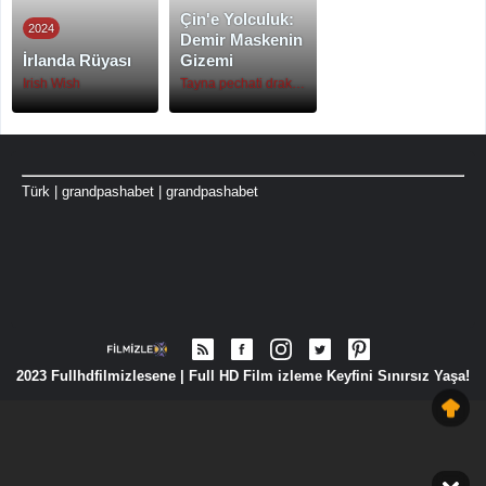
Çin'e Yolculuk:
2024
Demir Maskenin
İrlanda Rüyası
Gizemi
Irish Wish
Tayna pechati drakona
Türk
|
grandpashabet
|
grandpashabet
2023 Fullhdfilmizlesene | Full HD Film izleme Keyfini Sınırsız Yaşa!