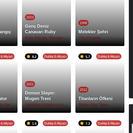
2023
1998
Genç Deniz
angıç
Canavarı Ruby
Melekler Şehri
Ruby Gillman, Teenage Kraken
City of Angels
 & Altyazı
Dublaj & Altyazı
Dublaj & Altyazı
8.2
5.7
2021
2012
Demon Slayer:
ator
Mugen Treni
Titanların Öfkesi
The Emperor's New Groove
Gekijôban Kimetsu no yaiba: Mugen Ressha hen
Wrath of the Titans
 & Altyazı
Dublaj & Altyazı
Dublaj & Altyazı
1.5
7.3