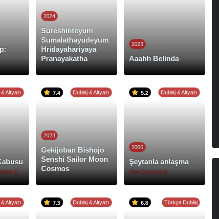
2024
Sureshinteyum
Sumalathayudeyum
2023
p:
Hridayahariyaya
Pranayakatha
Aaahh Belinda
 & Altyazı
Dublaj & Altyazı
Dublaj & Altyazı
7.4
5.2
2023
2006
Gekijoban Bishojo
Senshi Sailor Moon
Kabusu
Şeytanla anlaşma
Cosmos
The Nightmare Before Christmas
The Covenant
 & Altyazı
Dublaj & Altyazı
Türkçe Dublaj
7.3
6.8