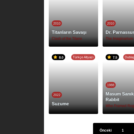
2010
2010
Titanların Savaşı
Dr. Parnassu
Clash of the Titans
Türkçe Altyazı
Dublaj
8.0
7.5
1988
Masum Sanık
2022
Rabbit
Suzume
Önceki
1