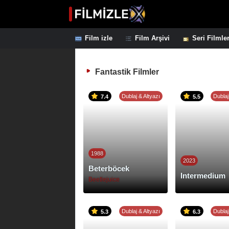
Film izle
Film Arşivi
Seri Filmle
Fantastik Filmler
Dublaj & Altyazı
Dublaj
7.4
5.5
1988
2023
Beterböcek
Intermedium
Beetlejuice
Dublaj & Altyazı
Dublaj
5.3
6.3