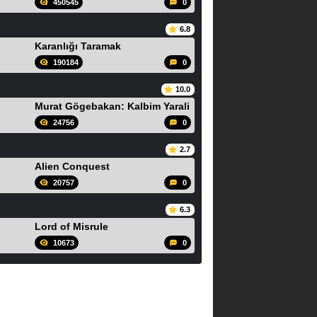
450545
0
6.8
Karanlığı Taramak
190184
0
10.0
Murat Gögebakan: Kalbim Yarali
24756
0
2.7
Alien Conquest
20757
0
6.3
Lord of Misrule
10673
0