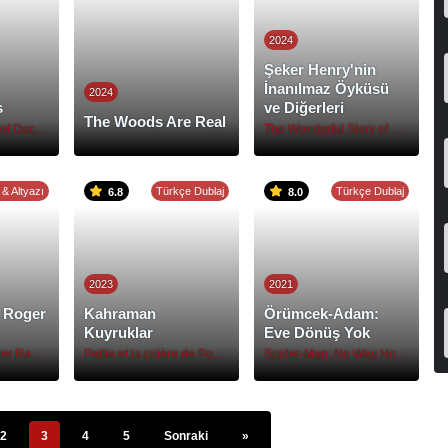
2024
Şeker Henry'nin
İnanılmaz Öyküsü
2024
s
ve Diğerleri
The Woods Are Real
The Imaginarium of Doctor Parnassus
The Wonderful Story of Henry Sugar and Three More
 & Altyazı
Türkçe Dublaj
Türkçe Dublaj
6.8
8.0
2023
2021
 Roger
Kahraman
Örümcek-Adam:
Kuyruklar
Eve Dönüş Yok
Who Framed Roger Rabbit
Pattie et la colère de Poséidon
Spider-Man: No Way Home
2
3
4
5
Sonraki
»