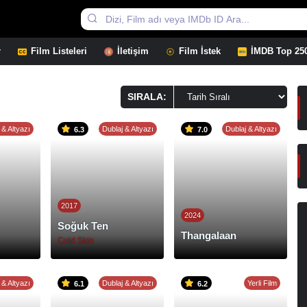
r
Film Listeleri
İletişim
Film İstek
İMDB Top 25
SIRALA:
 & Altyazı
Dublaj & Altyazı
Dublaj & Altyazı
6.3
7.0
2017
2024
Soğuk Ten
Thangalaan
Cold Skin
 & Altyazı
Dublaj & Altyazı
Yerli Film
6.1
6.2