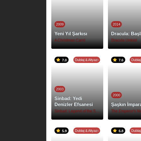
2009
2014
Yeni Yıl Şarkısı
Dracula: Başl
A Christmas Carol
Dracula Untold
Dublaj & Altyazı
Dublaj
7.0
7.6
2003
2000
Sinbad: Yedi
Denizler Efsanesi
Şaşkın İmpar
Sinbad: Legend of the Seven Seas
Dublaj & Altyazı
Dublaj
5.9
6.8