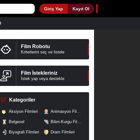
Giriş Yap
Kayıt Ol
0
Film Robotu
Kriterlerini seç ve listele
Film İstekleriniz
İstek yap veya destekle
Kategoriler
Aksiyon Filmleri
Animasyon Filmleri
Belgesel
Bilim-Kurgu Filmleri
Biyografi Filmleri
Dram Filmleri