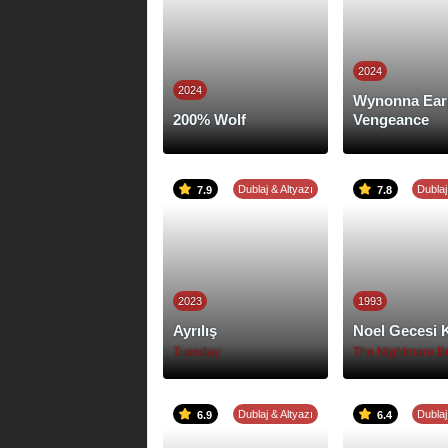
2024
2024
Wynonna Ear
200% Wolf
Vengeance
Dublaj & Altyazı
Dublaj
7.9
7.8
2023
1993
Ayrılış
Noel Gecesi 
Tuesday
Dublaj & Altyazı
Dublaj
6.9
6.4