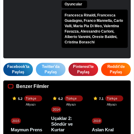
Oyuncular
Francesca Rinaldi, Francesca
Guadagno, Franco Mannella, Carlo
Valli, Maria Pia Di Meo, Valentina
Favazza, Alessandro Carloni,
Alberto Vannini, Oreste Baldini,
Cristina Boraschi
Facebook'ta
Twitter'da
Pinterest'te
Reddit'de
Paylaş
Paylaş
Paylaş
Paylaş
Benzer Filmler
Türkçe
Türkçe
Türkçe
5.2
6.2
7.1
Altyazı
Altyazı
Altyazı
2014
Uçaklar 2:
2015
2019
Söndür ve
Maymun Prens
Kurtar
Aslan Kral