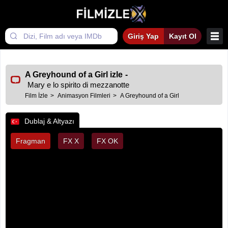
Giriş Yap
Kayıt Ol
A Greyhound of a Girl izle
-
Mary e lo spirito di mezzanotte
Film İzle
Animasyon Filmleri
A Greyhound of a Girl
Dublaj & Altyazı
Fragman
FX X
FX OK