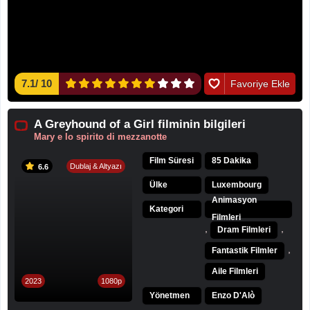
7.1
/
10
Favoriye Ekle
A Greyhound of a Girl filminin bilgileri
Mary e lo spirito di mezzanotte
Film Süresi
85 Dakika
Dublaj & Altyazı
6.6
Ülke
Luxembourg
Animasyon
Kategori
Filmleri
,
,
Dram Filmleri
,
Fantastik Filmler
Aile Filmleri
2023
1080p
Yönetmen
Enzo D'Alò