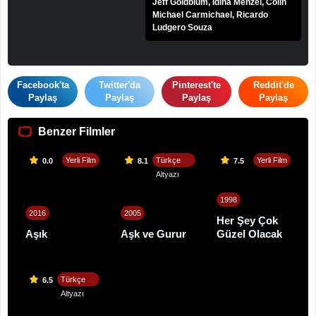
Jeff Goldblum, Idina Menzel, Colin
Michael Carmichael, Ricardo
Ludgero Souza
Facebook'ta
Twitter'da
Pinterest'te
Reddit'de
Paylaş
Paylaş
Paylaş
Paylaş
Benzer Filmler
Yerli Film
Türkçe
Yerli Film
0.0
8.1
7.5
Altyazı
1998
2016
2005
Her Şey Çok
Aşık
Aşk ve Gurur
Güzel Olacak
Türkçe
6.5
Altyazı