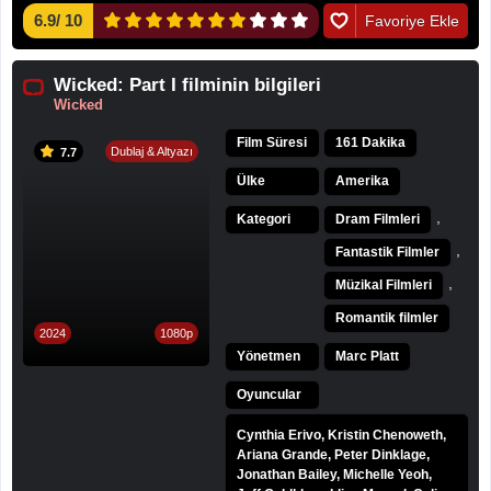
6.9
/
10
Favoriye Ekle
Wicked: Part I filminin bilgileri
Wicked
Film Süresi
161 Dakika
Dublaj & Altyazı
7.7
Ülke
Amerika
,
Kategori
Dram Filmleri
,
Fantastik Filmler
,
Müzikal Filmleri
Romantik filmler
2024
1080p
Yönetmen
Marc Platt
Oyuncular
Cynthia Erivo, Kristin Chenoweth,
Ariana Grande, Peter Dinklage,
Jonathan Bailey, Michelle Yeoh,