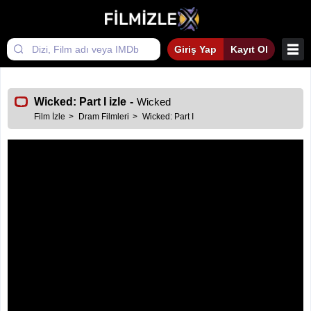
Giriş Yap
Kayıt Ol
Wicked: Part I izle
-
Wicked
Film İzle
Dram Filmleri
Wicked: Part I