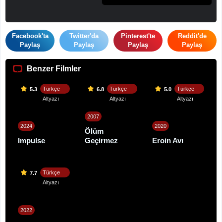
Facebook'ta
Twitter'da
Pinterest'te
Reddit'de
Paylaş
Paylaş
Paylaş
Paylaş
Benzer Filmler
Türkçe
Türkçe
Türkçe
5.3
6.8
5.0
Altyazı
Altyazı
Altyazı
2007
2024
2020
Ölüm
Impulse
Geçirmez
Eroin Avı
Türkçe
7.7
Altyazı
2022