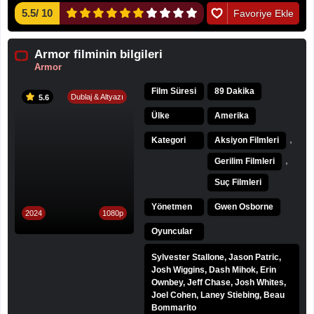
5.5
/
10
Favoriye Ekle
Armor filminin bilgileri
Armor
Film Süresi
89 Dakika
Dublaj & Altyazı
5.6
Ülke
Amerika
,
Kategori
Aksiyon Filmleri
,
Gerilim Filmleri
Suç Filmleri
Yönetmen
Gwen Osborne
2024
1080p
Oyuncular
Sylvester Stallone, Jason Patric,
Josh Wiggins, Dash Mihok, Erin
Ownbey, Jeff Chase, Josh Whites,
Joel Cohen, Laney Stiebing, Beau
Bommarito