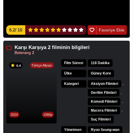
6.2
/
10
Favoriye Ekle
Karşı Karşıya 2 filminin bilgileri
Beterang 2
Film Süresi
118 Dakika
Türkçe Altyazı
6.4
Ülke
Güney Kore
,
Kategori
Aksiyon Filmleri
,
Gerilim Filmleri
,
Komedi Filmleri
,
Macera Filmleri
2024
1080p
Suç Filmleri
Yönetmen
Ryoo Seung-wan