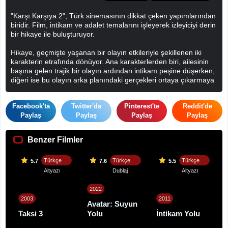
"Karşı Karşıya 2", Türk sinemasının dikkat çeken yapımlarından
biridir. Film, intikam ve adalet temalarını işleyerek izleyiciyi derin
bir hikaye ile buluşturuyor.
Hikaye, geçmişte yaşanan bir olayın etkileriyle şekillenen iki
karakterin etrafında dönüyor. Ana karakterlerden biri, ailesinin
başına gelen trajik bir olayın ardından intikam peşine düşerken,
diğeri ise bu olayın arka planındaki gerçekleri ortaya çıkarmaya
çalışıyor. İki karakterin yolları kesiştiğinde, hem kişisel
çatışmalar hem de daha büyük bir adalet arayışı devreye
Facebook'ta
Twitter'da
Pinterest'te
Reddit'de
giriyor.
Paylaş
Paylaş
Paylaş
Paylaş
Film, gerilim dolu sahneleri ve sürükleyici kurgusuyla dikkat
çekiyor. İzleyiciyi sürekli bir merak içinde tutarak, karakterlerin
Benzer Filmler
içsel çatışmalarını ve seçimlerini derinlemesine inceliyor. Sonuç
olarak, "Karşı Karşıya 2", sadece bir intikam hikayesi değil, aynı
Türkçe
Türkçe
Türkçe
5.7
7.6
5.5
zamanda insan doğasının karanlık yönlerini de sorgulayan bir
yapım olarak öne çıkıyor.
Altyazı
Dublaj
Altyazı
2022
2003
2011
Avatar: Suyun
Taksi 3
Yolu
İntikam Yolu