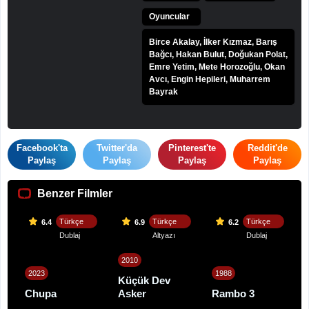
Oyuncular
Birce Akalay, İlker Kızmaz, Barış
Bağcı, Hakan Bulut, Doğukan Polat,
Emre Yetim, Mete Horozoğlu, Okan
Avcı, Engin Hepileri, Muharrem
Bayrak
Facebook'ta
Twitter'da
Pinterest'te
Reddit'de
Paylaş
Paylaş
Paylaş
Paylaş
Benzer Filmler
Türkçe
Türkçe
Türkçe
6.4
6.9
6.2
Dublaj
Altyazı
Dublaj
2010
2023
1988
Küçük Dev
Chupa
Asker
Rambo 3