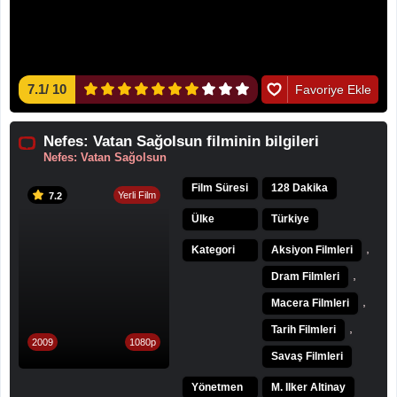
7.1
/
10
Favoriye Ekle
Nefes: Vatan Sağolsun filminin bilgileri
Nefes: Vatan Sağolsun
Film Süresi
128 Dakika
Yerli Film
7.2
Ülke
Türkiye
,
Kategori
Aksiyon Filmleri
,
Dram Filmleri
,
Macera Filmleri
,
Tarih Filmleri
2009
1080p
Savaş Filmleri
Yönetmen
M. Ilker Altinay