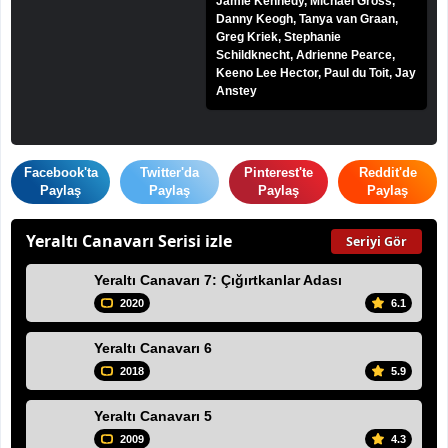
Jamie Kennedy, Michael Gross,
Danny Keogh, Tanya van Graan,
Greg Kriek, Stephanie
Schildknecht, Adrienne Pearce,
Keeno Lee Hector, Paul du Toit, Jay
Anstey
Facebook'ta
Twitter'da
Pinterest'te
Reddit'de
Paylaş
Paylaş
Paylaş
Paylaş
Yeraltı Canavarı Serisi izle
Seriyi Gör
Yeraltı Canavarı 7: Çığırtkanlar Adası
2020
6.1
Yeraltı Canavarı 6
2018
5.9
Yeraltı Canavarı 5
2009
4.3