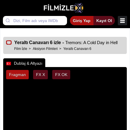
Giriş Yap
Kayıt Ol
Yeraltı Canavarı 6 izle
-
Tremors: A Cold Day in Hell
Film İzle
Aksiyon Filmleri
Yeraltı Canavarı 6
Dublaj & Altyazı
Fragman
FX X
FX OK