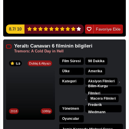
8.7
/
10
Favoriye Ekle
Yeraltı Canavarı 6 filminin bilgileri
Tremors: A Cold Day in Hell
Film Süresi
98 Dakika
Dublaj & Altyazı
5.9
Ülke
Amerika
,
Kategori
Aksiyon Filmleri
Bilim-Kurgu
Filmleri
,
Macera Filmleri
Frederik
Yönetmen
2018
1080p
Wiedmann
Oyuncular