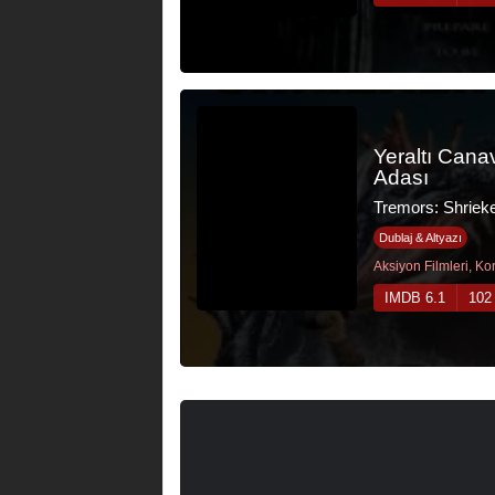
Yeraltı Canav
Adası
Tremors: Shrieke
Dublaj & Altyazı
Aksiyon Filmleri, Kor
IMDB 6.1
102