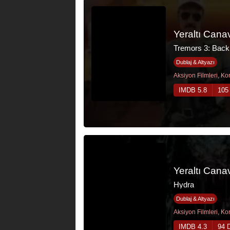
Yeraltı Cana
Tremors 3: Back 
Dublaj & Altyazı
IMDB 5.8
105
Yeraltı Cana
Hydra
Dublaj & Altyazı
IMDB 4.3
94 