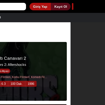
Giriş Yap
Kayıt Ol
0
ltı Canavarı 2
rs 2: Aftershocks
& Altyazı
Aksiyon Filmleri, Korku Filmleri, Komedi Filmleri
 6.3
100 Dak.
1996