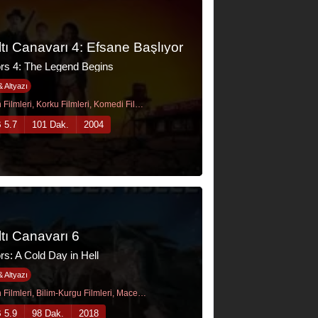
ltı Canavarı 4: Efsane Başlıyor
rs 4: The Legend Begins
& Altyazı
Aksiyon Filmleri, Korku Filmleri, Komedi Filmleri
 5.7
101 Dak.
2004
ltı Canavarı 6
s: A Cold Day in Hell
& Altyazı
Aksiyon Filmleri, Bilim-Kurgu Filmleri, Macera Filmleri
 5.9
98 Dak.
2018