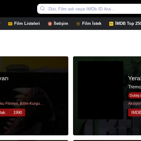
r
Film Listeleri
İletişim
Film İstek
İMDB Top 25
varı
Yera
Tremo
Dublaj 
Aksiyon Filmleri, Korku Filmleri, Bilim-Kurgu Filmleri, Komedi Filmleri
Dak.
1990
IMDB