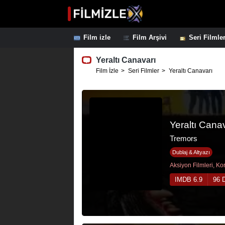
Film izle
Film Arşivi
Seri Filmle
Yeraltı Canavarı
Film İzle
Seri Filmler
Yeraltı Canavarı
Yeraltı Cana
Tremors
Dublaj & Altyazı
IMDB 6.9
96 