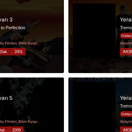
varı 3
Yera
to Perfection
Tremo
Dublaj 
Aksiyon Filmleri, Korku Filmleri, Bilim-Kurgu Filmleri, Gerilim Filmleri, Komedi Filmleri
 Dak.
2001
IMDB
varı 5
Yera
Tremor
Dublaj 
Aksiyon Filmleri, Korku Filmleri, Bilim-Kurgu Filmleri, Fantastik Filmler
Dak.
2009
IMDB