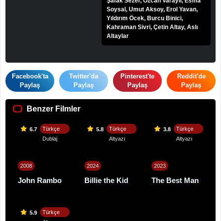
Şafak Sezer, Özcan Varaylı, Esma
Soysal, Umut Aksoy, Erol Yavan,
Yıldırım Öcek, Burcu Binici,
Kahraman Sivri, Çetin Altay, Aslı
Altaylar
Facebook'ta
Twitter'da
Pinterest'te
Reddit'de
Paylaş
Paylaş
Paylaş
Paylaş
Benzer Filmler
Türkçe
Türkçe
Türkçe
6.7
5.8
3.8
Dublaj
Altyazı
Altyazı
2008
2024
2023
John Rambo
Billie the Kid
The Best Man
Türkçe
5.9