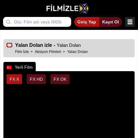
Giriş Yap
Kayıt Ol
Yalan Dolan izle
-
Yalan Dolan
Film İzle
Aksiyon Filmleri
Yalan Dolan
Yerli Film
FX X
FX HD
FX OK