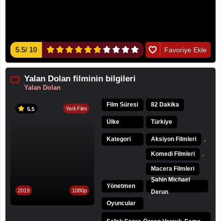
5.5
/
10
Favoriye Ekle
Yalan Dolan filminin bilgileri
Yalan Dolan
Film Süresi
82 Dakika
Yerli Film
5.5
Ülke
Türkiye
,
Kategori
Aksiyon Filmleri
,
Komedi Filmleri
Macera Filmleri
Şahin Michael
Yönetmen
2019
1080p
Derun
Oyuncular