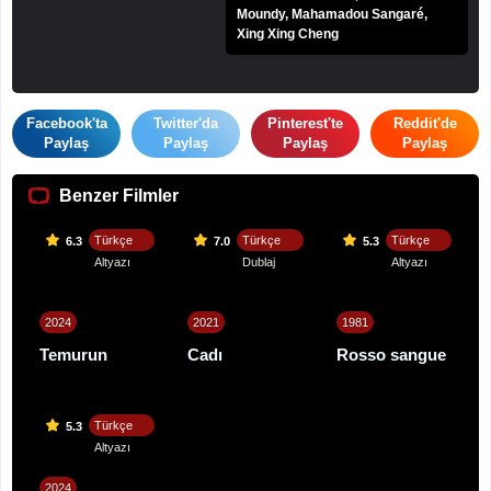
Moundy, Mahamadou Sangaré,
Xing Xing Cheng
Facebook'ta
Twitter'da
Pinterest'te
Reddit'de
Paylaş
Paylaş
Paylaş
Paylaş
Benzer Filmler
Türkçe
Türkçe
Türkçe
6.3
7.0
5.3
Altyazı
Dublaj
Altyazı
2024
2021
1981
Temurun
Cadı
Rosso sangue
Türkçe
5.3
Altyazı
2024