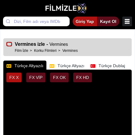
Giriş Yap
Kayıt Ol
Vermines izle
-
Vermines
Film İzle
Korku Filmleri
Vermines
Türkçe Altyazılı
Türkçe Altyazı
Türkçe Dublaj
FX X
FX VİP
FX OK
FX HD