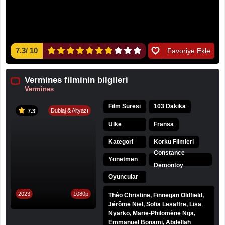
7.3
/
10
Favoriye Ekle
Vermines filminin bilgileri
Vermines
Film Süresi
103 Dakika
Dublaj & Altyazı
7.3
Ülke
Fransa
Kategori
Korku Filmleri
Constance
Yönetmen
Demontoy
Oyuncular
2023
1080p
Théo Christine, Finnegan Oldfield,
Jérôme Niel, Sofia Lesaffre, Lisa
Nyarko, Marie-Philomène Nga,
Emmanuel Bonami, Abdellah