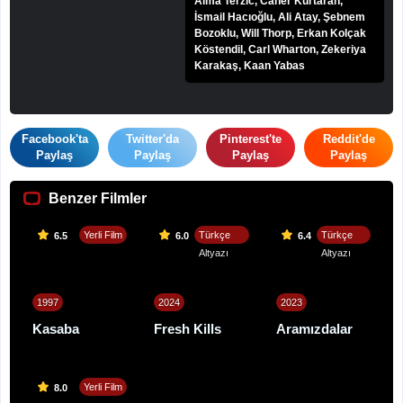
Alma Terzić, Caner Kurtaran,
İsmail Hacıoğlu, Ali Atay, Şebnem
Bozoklu, Will Thorp, Erkan Kolçak
Köstendil, Carl Wharton, Zekeriya
Karakaş, Kaan Yabas
Facebook'ta
Twitter'da
Pinterest'te
Reddit'de
Paylaş
Paylaş
Paylaş
Paylaş
Benzer Filmler
Yerli Film
Türkçe
Türkçe
6.5
6.0
6.4
Altyazı
Altyazı
1997
2024
2023
Kasaba
Fresh Kills
Aramızdalar
Yerli Film
8.0