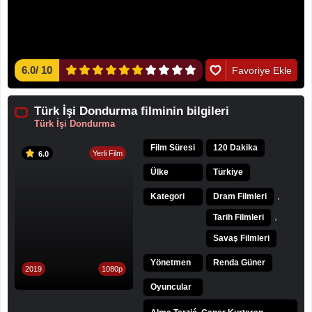
6.0
/
10
Favoriye Ekle
Türk İşi Dondurma filminin bilgileri
Türk İşi Dondurma
Film Süresi
120 Dakika
Yerli Film
6.0
Ülke
Türkiye
,
Kategori
Dram Filmleri
,
Tarih Filmleri
Savaş Filmleri
Yönetmen
Renda Güner
2019
1080p
Oyuncular