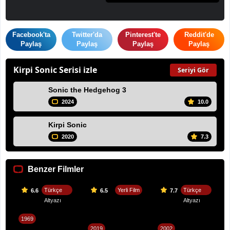
Facebook'ta
Twitter'da
Pinterest'te
Reddit'de
Paylaş
Paylaş
Paylaş
Paylaş
Kirpi Sonic Serisi izle
Seriyi Gör
Sonic the Hedgehog 3
2024
10.0
Kirpi Sonic
2020
7.3
Benzer Filmler
Türkçe
Yerli Film
Türkçe
6.6
6.5
7.7
Altyazı
Altyazı
1969
2019
2002