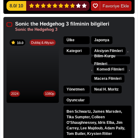
8.0
/
10
Favoriye Ekle
Sonic the Hedgehog 3 filminin bilgileri
Sonic the Hedgehog 3
Ülke
Japonya
Dublaj & Altyazı
10.0
,
Kategori
Aksiyon Filmleri
Bilim-Kurgu
Filmleri
,
,
Komedi Filmleri
Macera Filmleri
Yönetmen
Neal H. Moritz
2024
1080p
Oyuncular
Ben Schwartz, James Marsden,
Tika Sumpter, Colleen
O'Shaughnessey, Idris Elba, Jim
Carrey, Lee Majdoub, Adam Pally,
Tom Butler, Krysten Ritter