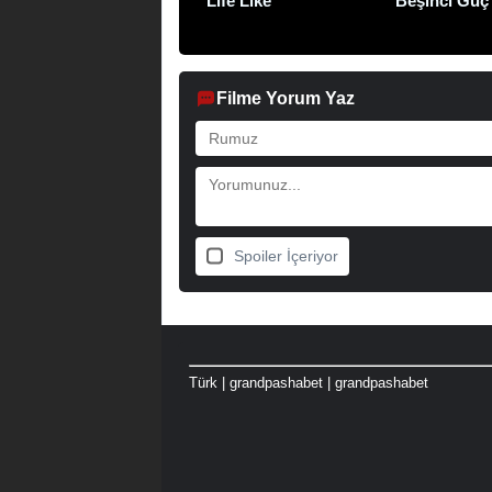
Life Like
Beşinci Güç
Filme Yorum Yaz
Spoiler İçeriyor
Türk
|
grandpashabet
|
grandpashabet