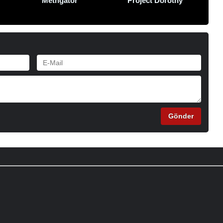
Methgator
Project Dorothy