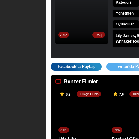
Kategori
Yönetmen
Oyuncular
2018
1080p
Lily James, 
Whitaker, Ro
Facebook'ta Paylaş
Twitter'da P
Benzer Filmler
Türkçe Dublaj
Türkç
6.2
7.6
2019
1997