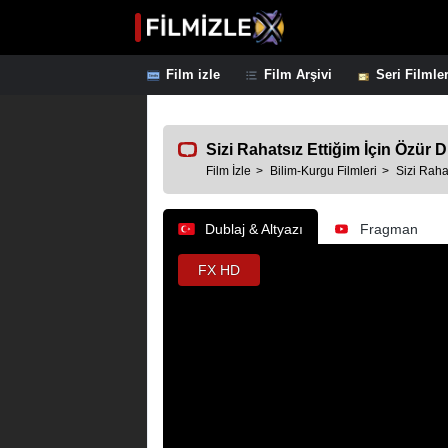
Film izle
Film Arşivi
Seri Filmle
Sizi Rahatsız Ettiğim İçin Özür Di
Film İzle
Bilim-Kurgu Filmleri
Sizi Raha
Dublaj & Altyazı
Fragman
FX HD