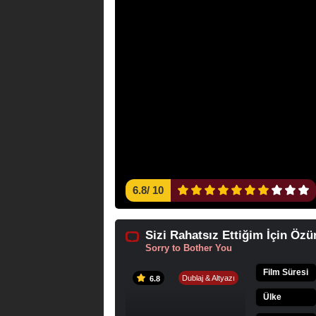
6.8
/
10
Sizi Rahatsız Ettiğim İçin Özür
Sorry to Bother You
Film Süresi
Dublaj & Altyazı
6.8
Ülke