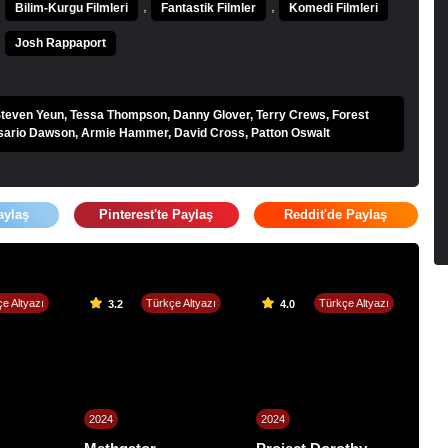
,
,
Bilim-Kurgu Filmleri
Fantastik Filmler
Komedi Filmleri
Josh Rappaport
Steven Yeun, Tessa Thompson, Danny Glover, Terry Crews, Forest
sario Dawson, Armie Hammer, David Cross, Patton Oswalt
aylaş
Pinterest'te Paylaş
Reddit'de Paylaş
e Altyazı
Türkçe Altyazı
Türkçe Altyazı
3.2
4.0
2024
2024