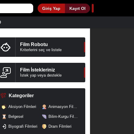
Giriş Yap
Kayıt Ol
0
Film Robotu
Kriterlerini seç ve listele
Film İstekleriniz
İstek yap veya destekle
Kategoriler
Aksiyon Filmleri
Animasyon Filmleri
Belgesel
Bilim-Kurgu Filmleri
Biyografi Filmleri
Dram Filmleri