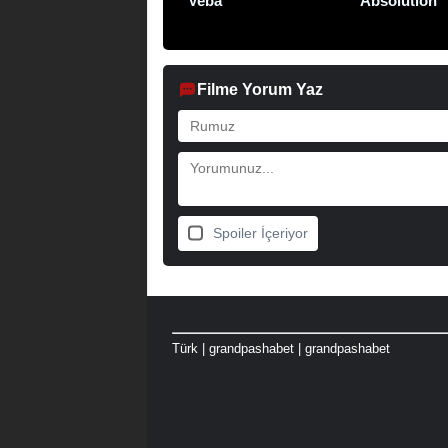
Veba
Absolution
Filme Yorum Yaz
Spoiler İçeriyor
Türk
|
grandpashabet
|
grandpashabet