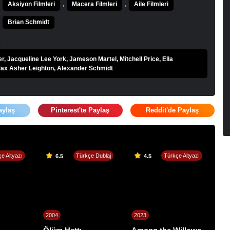
,
,
Aksiyon Filmleri
Macera Filmleri
Aile Filmleri
Brian Schmidt
r, Jacqueline Lee York, Jameson Martel, Mitchell Price, Ella
ax Asher Leighton, Alexander Schmidt
aylaş
Pinterest'te Paylaş
Reddit'de Paylaş
e Altyazı
Türkçe Dublaj
Türkçe Altyazı
6.5
4.5
2004
2023