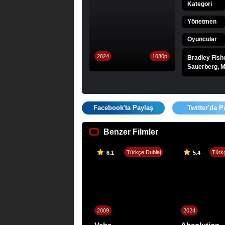
Kategori
Yönetmen
Oyuncular
2024
1080p
Bradley Fishe
Sauerberg, M
Facebook'ta Paylaş
Twitter'da P
Benzer Filmler
Türkçe Dublaj
Türkç
6.1
5.4
2009
2024