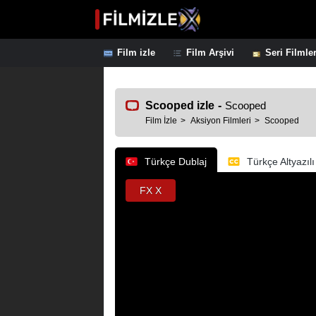
Film izle
Film Arşivi
Seri Filmle
Scooped izle
-
Scooped
Film İzle
Aksiyon Filmleri
Scooped
Türkçe Dublaj
Türkçe Altyazılı
FX X