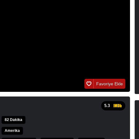
Favoriye Ekle
5.3
82 Dakika
Amerika