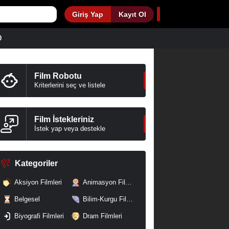
Giriş Yap
Kayıt Ol
0
Film Robotu
Kriterlerini seç ve listele
Film İstekleriniz
İstek yap veya destekle
Kategoriler
Aksiyon Filmleri
Animasyon Filmleri
Belgesel
Bilim-Kurgu Filmleri
Biyografi Filmleri
Dram Filmleri