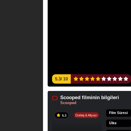
5.3
/
10
Scooped filminin bilgileri
Scooped
Film Süresi
Dublaj & Altyazı
5.3
Ülke