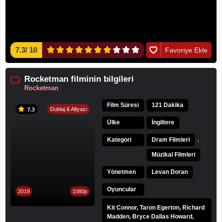
7.3
/
10
Favoriye Ekle
Rocketman filminin bilgileri
Rocketman
Film Süresi
121 Dakika
Dublaj & Altyazı
7.3
Ülke
İngiltere
,
Kategori
Dram Filmleri
Müzikal Filmleri
Yönetmen
Levan Doran
Oyuncular
2019
1080p
Kit Connor, Taron Egerton, Richard
Madden, Bryce Dallas Howard,