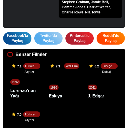
Stephen Graham, Jamie Bell,
Gemma Jones, Harriet Walter,
Charlie Rowe, Nia Towle
Facebook'ta
Twitter'da
Pinterest'te
Reddit'de
Paylaş
Paylaş
Paylaş
Paylaş
Benzer Filmler
Türkçe
Yerli Film
Türkçe
7.1
7.3
6.2
Altyazı
Dublaj
1992
1996
2011
Lorenzo'nun
Yağı
Eşkıya
J. Edgar
Türkçe
7.0
Altyazı