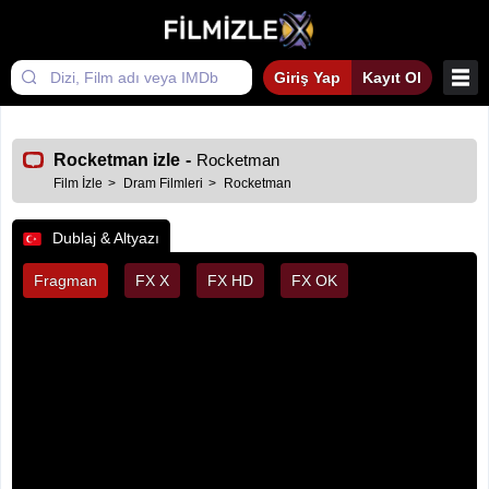
Giriş Yap
Kayıt Ol
Rocketman izle
-
Rocketman
Film İzle
Dram Filmleri
Rocketman
Dublaj & Altyazı
Fragman
FX X
FX HD
FX OK