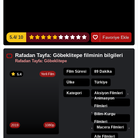
5.4
/
10
Favoriye Ekle
Rafadan Tayfa: Göbeklitepe filminin bilgileri
Rafadan Tayfa: Göbeklitepe
Film Süresi
89 Dakika
Yerli Film
5.4
Ülke
Türkiye
,
Kategori
Aksiyon Filmleri
Animasyon
Filmleri
,
Bilim-Kurgu
Filmleri
2019
1080p
,
,
Macera Filmleri
Aile Filmleri