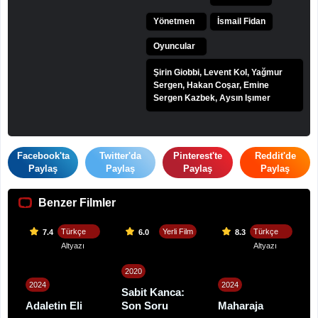
Yönetmen
İsmail Fidan
Oyuncular
Şirin Giobbi, Levent Kol, Yağmur
Sergen, Hakan Coşar, Emine
Sergen Kazbek, Aysın Işımer
Facebook'ta
Twitter'da
Pinterest'te
Reddit'de
Paylaş
Paylaş
Paylaş
Paylaş
Benzer Filmler
Türkçe
Yerli Film
Türkçe
7.4
6.0
8.3
Altyazı
Altyazı
2020
2024
2024
Sabit Kanca:
Adaletin Eli
Son Soru
Maharaja