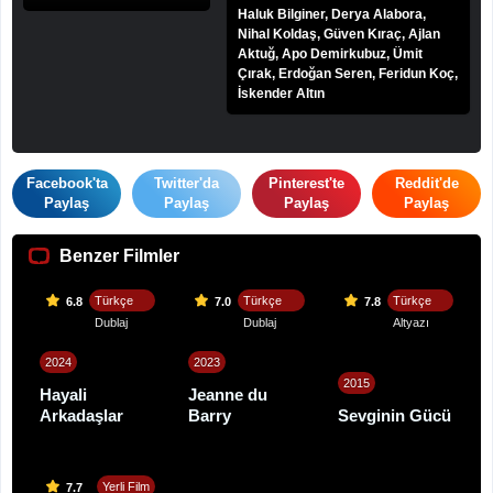
Haluk Bilginer, Derya Alabora,
Nihal Koldaş, Güven Kıraç, Ajlan
Aktuğ, Apo Demirkubuz, Ümit
Çırak, Erdoğan Seren, Feridun Koç,
İskender Altın
Facebook'ta
Twitter'da
Pinterest'te
Reddit'de
Paylaş
Paylaş
Paylaş
Paylaş
Benzer Filmler
Türkçe
Türkçe
Türkçe
6.8
7.0
7.8
Dublaj
Dublaj
Altyazı
2024
2023
2015
Hayali
Jeanne du
Arkadaşlar
Barry
Sevginin Gücü
Yerli Film
7.7