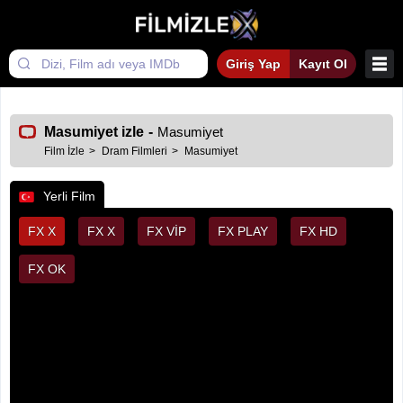
Giriş Yap
Kayıt Ol
Masumiyet izle
-
Masumiyet
Film İzle
Dram Filmleri
Masumiyet
Yerli Film
FX X
FX X
FX VİP
FX PLAY
FX HD
FX OK