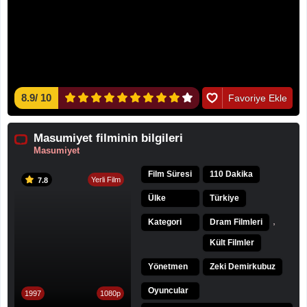
8.9
/
10
Favoriye Ekle
Masumiyet filminin bilgileri
Masumiyet
Film Süresi
110 Dakika
Yerli Film
7.8
Ülke
Türkiye
,
Kategori
Dram Filmleri
Kült Filmler
Yönetmen
Zeki Demirkubuz
Oyuncular
1997
1080p