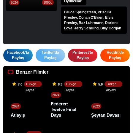
Oyuncular
2024
1080p
Bruce Springsteen, Priscilla
Presley, Conan O'Brien, Elvis
Presley, Baz Luhrmann, Darlene
Love, Jerry Schilling, Billy Corgan
Facebook'ta
Twitter'da
Pinterest'te
Reddit'de
Paylaş
Paylaş
Paylaş
Paylaş
Benzer Filmler
Türkçe
Türkçe
Türkçe
7.0
8.3
5.8
Altyazı
Altyazı
Altyazı
2024
Federer:
2024
2023
Twelve Final
Atlayış
Days
Şeytan Davası