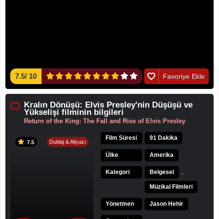
7.5
/
10
Favoriye Ekle
Kralın Dönüşü: Elvis Presley'nin Düşüşü ve
Yükselişi filminin bilgileri
Return of the King: The Fall and Rise of Elvis Presley
Film Süresi
91 Dakika
Dublaj & Altyazı
7.5
Ülke
Amerika
,
Kategori
Belgesel
Müzikal Filmleri
Yönetmen
Jason Hehir