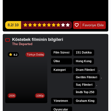
8.2
/
10
Favoriye Ekle
Köstebek filminin bilgileri
The Departed
Film Süresi
151 Dakika
Türkçe Dublaj
8.2
Ülke
Hong Kong
,
Kategori
Dram Filmleri
,
Gerilim Filmleri
,
Suç Filmleri
İmdb Top 250
2006
1080p
Yönetmen
Graham King
Oyuncular