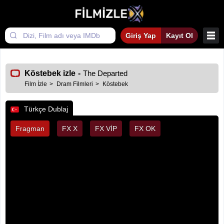
Giriş Yap
Kayıt Ol
Köstebek izle
-
The Departed
Film İzle
Dram Filmleri
Köstebek
Türkçe Dublaj
Fragman
FX X
FX VİP
FX OK