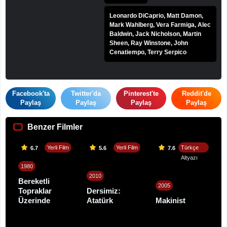
Leonardo DiCaprio, Matt Damon,
Mark Wahlberg, Vera Farmiga, Alec
Baldwin, Jack Nicholson, Martin
Sheen, Ray Winstone, John
Cenatiempo, Terry Serpico
Facebook'ta
Twitter'da
Pinterest'te
Reddit'de
Paylaş
Paylaş
Paylaş
Paylaş
Benzer Filmler
Yerli Film
Yerli Film
Türkçe
6.7
5.6
7.6
Altyazı
1980
2010
Bereketli
2005
Topraklar
Dersimiz:
Üzerinde
Atatürk
Makinist