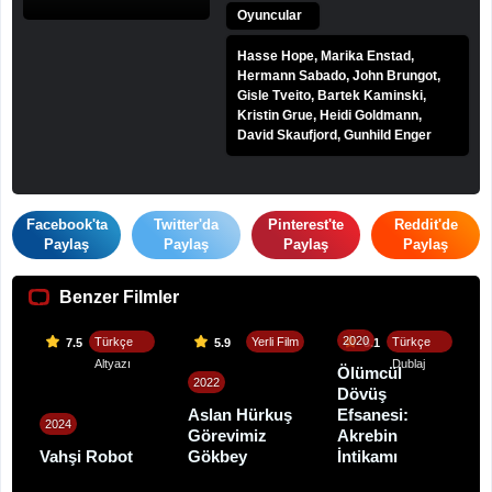
Oyuncular
Hasse Hope, Marika Enstad,
Hermann Sabado, John Brungot,
Gisle Tveito, Bartek Kaminski,
Kristin Grue, Heidi Goldmann,
David Skaufjord, Gunhild Enger
Facebook'ta
Twitter'da
Pinterest'te
Reddit'de
Paylaş
Paylaş
Paylaş
Paylaş
Benzer Filmler
2020
Türkçe
Yerli Film
Türkçe
7.5
5.9
8.1
Altyazı
Dublaj
Ölümcül
2022
Dövüş
Aslan Hürkuş
Efsanesi:
2024
Görevimiz
Akrebin
Vahşi Robot
Gökbey
İntikamı