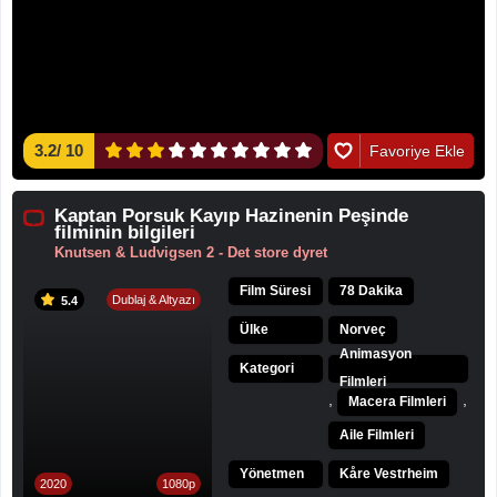
3.2
/
10
Favoriye Ekle
Kaptan Porsuk Kayıp Hazinenin Peşinde
filminin bilgileri
Knutsen & Ludvigsen 2 - Det store dyret
Film Süresi
78 Dakika
Dublaj & Altyazı
5.4
Ülke
Norveç
Animasyon
Kategori
Filmleri
,
,
Macera Filmleri
Aile Filmleri
Yönetmen
Kåre Vestrheim
2020
1080p