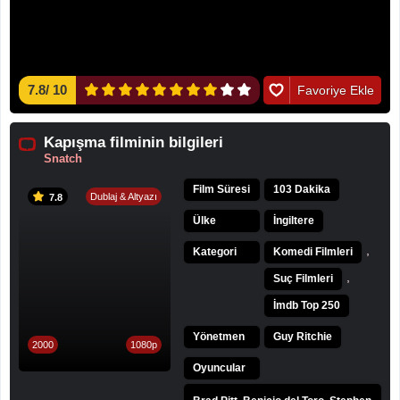
7.8
/
10
Favoriye Ekle
Kapışma filminin bilgileri
Snatch
Film Süresi
103 Dakika
Dublaj & Altyazı
7.8
Ülke
İngiltere
,
Kategori
Komedi Filmleri
,
Suç Filmleri
İmdb Top 250
Yönetmen
Guy Ritchie
2000
1080p
Oyuncular