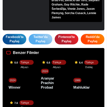
Brad Pitt, Benicio del Toro, Stephen
Graham, Guy Ritchie, Rade
Šerbedžija, Vinnie Jones, Jason
Flemyng, Sorcha Cusack, Lennie
James
Facebook'ta
Twitter'da
Pinterest'te
Reddit'de
Paylaş
Paylaş
Paylaş
Paylaş
Benzer Filmler
Türkçe
Türkçe
Türkçe
0.0
6.6
6.4
Altyazı
Altyazı
Dublaj
2024
Aranyar
2024
1986
Prachin
Winner
Probad
Mahluklar
Türkçe
7.6