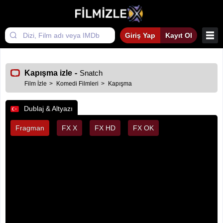
Giriş Yap
Kayıt Ol
Kapışma izle
-
Snatch
Film İzle
Komedi Filmleri
Kapışma
Dublaj & Altyazı
Fragman
FX X
FX HD
FX OK