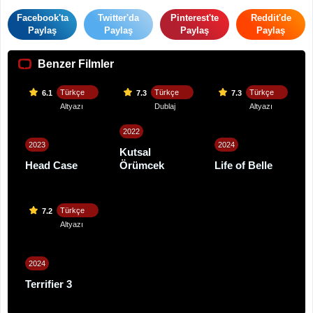
Facebook'ta
Twitter'da
Pinterest'te
Reddit'de
Paylaş
Paylaş
Paylaş
Paylaş
Benzer Filmler
Türkçe
Türkçe
Türkçe
6.1
7.3
7.3
Altyazı
Dublaj
Altyazı
2022
2023
2024
Kutsal
Head Case
Örümcek
Life of Belle
Türkçe
7.2
Altyazı
2024
Terrifier 3