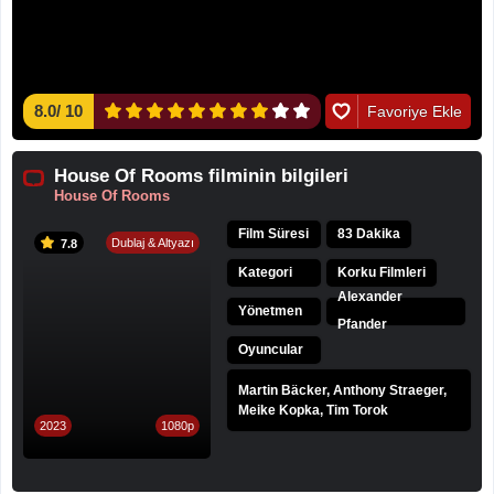
8.0
/
10
Favoriye Ekle
House Of Rooms filminin bilgileri
House Of Rooms
Film Süresi
83 Dakika
Dublaj & Altyazı
7.8
Kategori
Korku Filmleri
Alexander
Yönetmen
Pfander
Oyuncular
Martin Bäcker, Anthony Straeger,
Meike Kopka, Tim Torok
2023
1080p