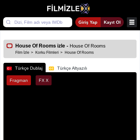
Giriş Yap
Kayıt Ol
House Of Rooms izle
-
House Of Rooms
Film İzle
Korku Filmleri
House Of Rooms
Türkçe Dublaj
Türkçe Altyazılı
Fragman
FX X