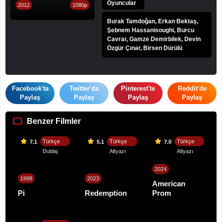
Oyuncular
2012
1080p
Burak Tamdoğan, Erkan Bektaş,
Şebnem Hassanisoughi, Burcu
Cavrar, Gamze Demirbilek, Devin
Özgür Çınar, Birsen Dürülü
Facebook'ta
Twitter'da
Pinterest'te
Reddit'de
Paylaş
Paylaş
Paylaş
Paylaş
Benzer Filmler
Türkçe
Türkçe
Türkçe
7.1
5.1
7.0
Dublaj
Altyazı
Altyazı
2024
1998
2023
American
Pi
Redemption
Prom