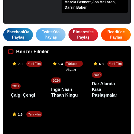
Marcia Bennett, Jon McLaren,
Darrin Baker
Facebook'ta
Twitter'da
Pinterest'te
Reddit'de
Paylaş
Paylaş
Paylaş
Paylaş
Benzer Filmler
Yerli Film
Türkçe
Yerli Film
7.0
5.4
6.8
Altyazı
2000
2024
Dar Alanda
2011
Inga Naan
Kısa
Çalgı Çengi
Thaan Kingu
Paslaşmalar
Yerli Film
1.9