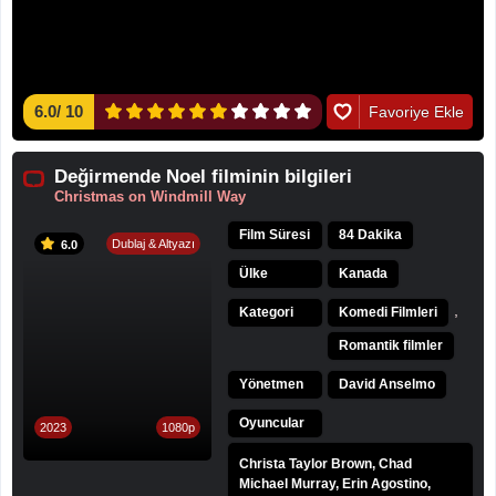
6.0
/
10
Favoriye Ekle
Değirmende Noel filminin bilgileri
Christmas on Windmill Way
Film Süresi
84 Dakika
Dublaj & Altyazı
6.0
Ülke
Kanada
,
Kategori
Komedi Filmleri
Romantik filmler
Yönetmen
David Anselmo
Oyuncular
2023
1080p
Christa Taylor Brown, Chad
Michael Murray, Erin Agostino,