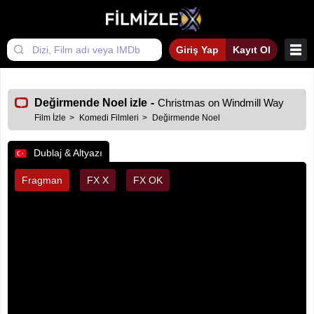
Giriş Yap
Kayıt Ol
Değirmende Noel izle
-
Christmas on Windmill Way
Film İzle
Komedi Filmleri
Değirmende Noel
Dublaj & Altyazı
Fragman
FX X
FX OK