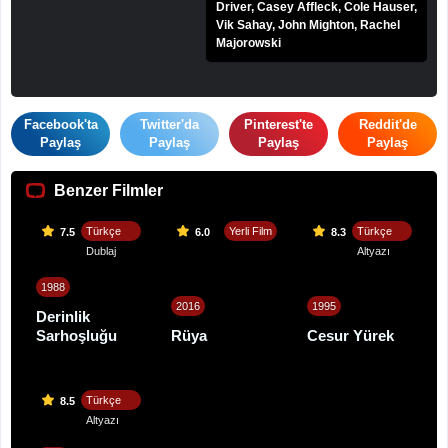
Driver, Casey Affleck, Cole Hauser,
Vik Sahay, John Mighton, Rachel
Majorowski
Facebook'ta
Twitter'da
Pinterest'te
Reddit'de
Paylaş
Paylaş
Paylaş
Paylaş
Benzer Filmler
Türkçe
Yerli Film
Türkçe
7.5
6.0
8.3
Dublaj
Altyazı
1988
2016
1995
Derinlik
Sarhoşluğu
Rüya
Cesur Yürek
Türkçe
8.5
Altyazı