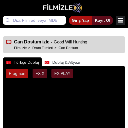
Giriş Yap
Kayıt Ol
Can Dostum izle
-
Good Will Hunting
Film İzle
Dram Filmleri
Can Dostum
Türkçe Dublaj
Dublaj & Altyazı
Fragman
FX X
FX PLAY