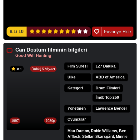
8.1
/
10
Favoriye Ekle
Can Dostum filminin bilgileri
Good Will Hunting
Film Süresi
127 Dakika
Dublaj & Altyazı
8.1
Ülke
ABD of America
,
Kategori
Dram Filmleri
İmdb Top 250
Yönetmen
Lawrence Bender
Oyuncular
1997
1080p
Matt Damon, Robin Williams, Ben
Affleck, Stellan Skarsgård, Minnie