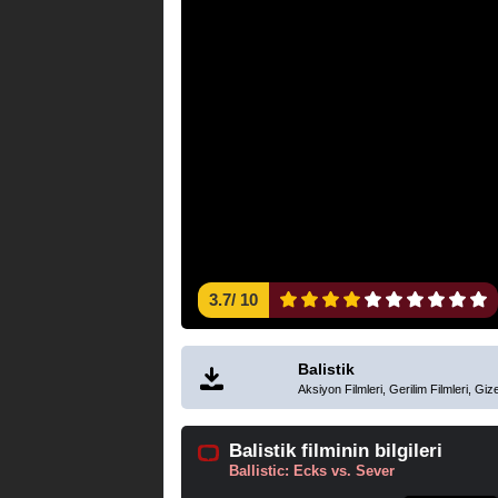
3.7
/
10
Balistik
Aksiyon Filmleri, Gerilim Filmleri, Giz
Balistik filminin bilgileri
Ballistic: Ecks vs. Sever