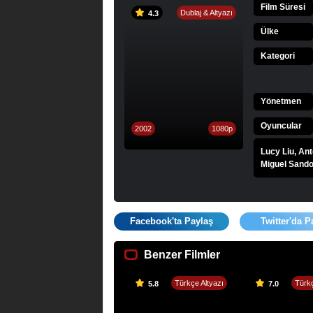
Film Süresi
Dublaj & Altyazı
4.3
Ülke
Kategori
Yönetmen
Oyuncular
2002
1080p
Lucy Liu, An
Miguel Sando
Facebook'ta Paylaş
Twitter'da P
Benzer Filmler
Türkçe Altyazı
Türkç
5.8
7.0