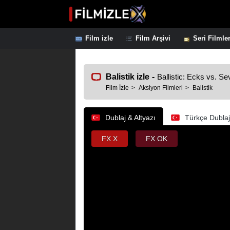
Film izle
Film Arşivi
Seri Filmle
Balistik izle
-
Ballistic: Ecks vs. Se
Film İzle
Aksiyon Filmleri
Balistik
Dublaj & Altyazı
Türkçe Dublaj
FX X
FX OK