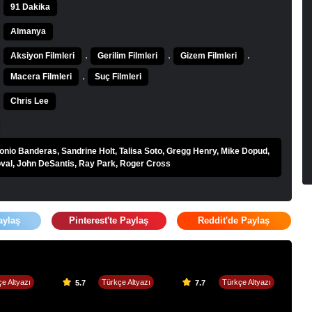
91 Dakika
Almanya
,
,
,
Aksiyon Filmleri
Gerilim Filmleri
Gizem Filmleri
,
Macera Filmleri
Suç Filmleri
Chris Lee
tonio Banderas, Sandrine Holt, Talisa Soto, Gregg Henry, Mike Dopud,
val, John DeSantis, Ray Park, Roger Cross
aylaş
Pinterest'te Paylaş
Reddit'de Paylaş
e Altyazı
Türkçe Altyazı
Türkçe Altyazı
5.7
7.7