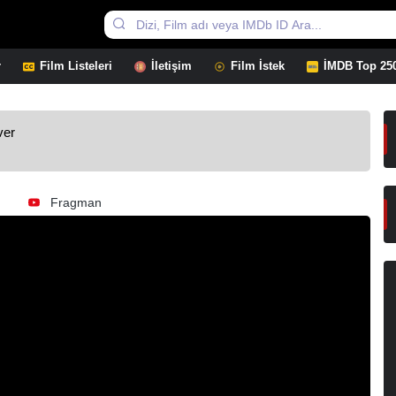
r
Film Listeleri
İletişim
Film İstek
İMDB Top 25
ver
Fragman