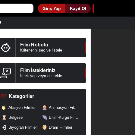
Giriş Yap
Kayıt Ol
0
Film Robotu
Kriterlerini seç ve listele
Film İstekleriniz
İstek yap veya destekle
Kategoriler
Aksiyon Filmleri
Animasyon Filmleri
Belgesel
Bilim-Kurgu Filmleri
Biyografi Filmleri
Dram Filmleri