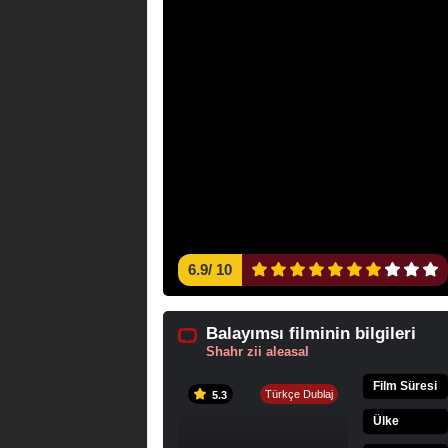
6.9
/
10
Balayımsı filminin bilgileri
Shahr zii aleasal
Film Süresi
Türkçe Dublaj
5.3
Ülke