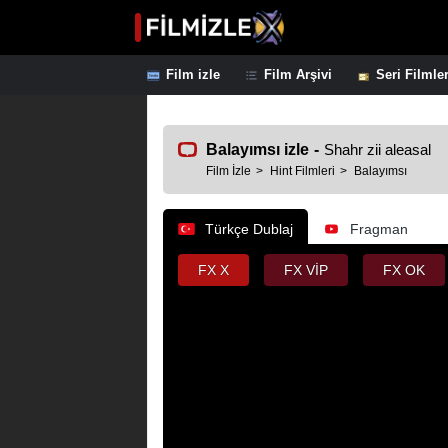
Film izle
Film Arşivi
Seri Filmle
Balayımsı izle
-
Shahr zii aleasal
Film İzle
Hint Filmleri
Balayımsı
Türkçe Dublaj
Fragman
FX X
FX VİP
FX OK