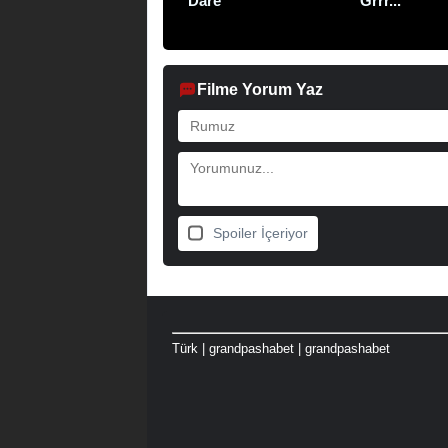
Dare
Grrr...
Filme Yorum Yaz
Spoiler İçeriyor
Türk
|
grandpashabet
|
grandpashabet