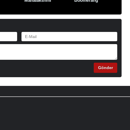
Mahalakshmi
Boomerang