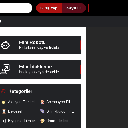
Giriş Yap
Kayıt Ol
0
Film Robotu
Kriterlerini seç ve listele
Film İstekleriniz
İstek yap veya destekle
Kategoriler
Aksiyon Filmleri
Animasyon Filmleri
Belgesel
Bilim-Kurgu Filmleri
Biyografi Filmleri
Dram Filmleri