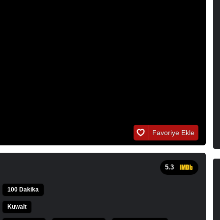
Favoriye Ekle
5.3
100 Dakika
Kuwait