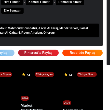
,
,
Hint Filmleri
Komedi Filmleri
Romantik filmler
Elie Semaan
dour, Mahmoud Boushahri, Ascia Al Faraj, Mahdi Barwiz, Faisal
tan Al-Qahtani, Reem Alnajem, Ghorour
aylaş
Pinterest'te Paylaş
Reddit'de Paylaş
e Altyazı
Türkçe Altyazı
Türkçe Altyazı
7.8
7.5
2024
2024
Market