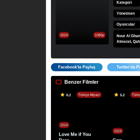
Kategori
Yönetmen
Oyuncular
2024
1080p
Nour Al Ghan
Almezel, Qah
Facebook'ta Paylaş
Twitter'da P
Benzer Filmler
Türkçe Altyazı
Türkç
6.2
5.2
2024
2024
Love Me if You