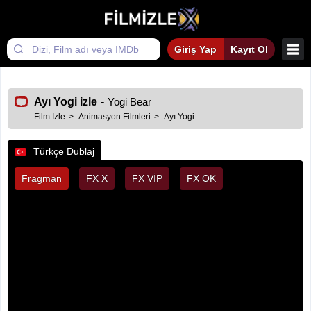
Giriş Yap
Kayıt Ol
Ayı Yogi izle
-
Yogi Bear
Film İzle
Animasyon Filmleri
Ayı Yogi
Türkçe Dublaj
Fragman
FX X
FX VİP
FX OK