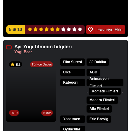
5.6
/
10
Favoriye Ekle
Ayı Yogi filminin bilgileri
Yogi Bear
Film Süresi
80 Dakika
Türkçe Dublaj
5.6
Ülke
ABD
Animasyon
Kategori
Filmleri
,
,
Komedi Filmleri
,
Macera Filmleri
Aile Filmleri
2010
1080p
Yönetmen
Eric Brevig
Oyuncular