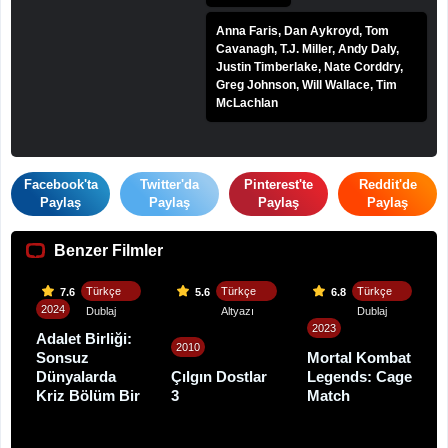
Anna Faris, Dan Aykroyd, Tom
Cavanagh, T.J. Miller, Andy Daly,
Justin Timberlake, Nate Corddry,
Greg Johnson, Will Wallace, Tim
McLachlan
Facebook'ta
Twitter'da
Pinterest'te
Reddit'de
Paylaş
Paylaş
Paylaş
Paylaş
Benzer Filmler
Türkçe
Türkçe
Türkçe
7.6
5.6
6.8
2024
Dublaj
Altyazı
Dublaj
2023
Adalet Birliği:
2010
Sonsuz
Mortal Kombat
Dünyalarda
Çılgın Dostlar
Legends: Cage
Kriz Bölüm Bir
3
Match