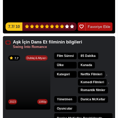
7.7
/
10
Favoriye Ekle
Aşk İçin Dans Et filminin bilgileri
Swing Into Romance
Film Süresi
85 Dakika
Dublaj & Altyazı
7.7
Ülke
Kanada
,
Kategori
Netflix Filmleri
,
Komedi Filmleri
Romantik filmler
Yönetmen
Danica McKellar
2023
1080p
Oyuncular