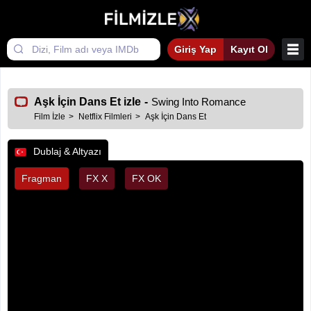
Giriş Yap
Kayıt Ol
Aşk İçin Dans Et izle
-
Swing Into Romance
Film İzle
Netflix Filmleri
Aşk İçin Dans Et
Dublaj & Altyazı
Fragman
FX X
FX OK