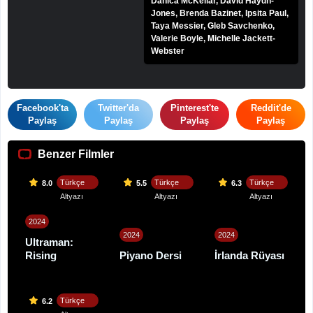
Danica McKellar, David Haydn-
Jones, Brenda Bazinet, Ipsita Paul,
Taya Messier, Gleb Savchenko,
Valerie Boyle, Michelle Jackett-
Webster
Facebook'ta
Twitter'da
Pinterest'te
Reddit'de
Paylaş
Paylaş
Paylaş
Paylaş
Benzer Filmler
Türkçe
Türkçe
Türkçe
8.0
5.5
6.3
Altyazı
Altyazı
Altyazı
2024
2024
2024
Ultraman:
Rising
Piyano Dersi
İrlanda Rüyası
Türkçe
6.2