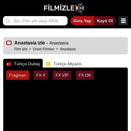
Giriş Yap
Kayıt Ol
Anastasia izle
-
Anastasia
Film İzle
Dram Filmleri
Anastasia
Türkçe Dublaj
Türkçe Altyazılı
Fragman
FX X
FX VİP
FX OK