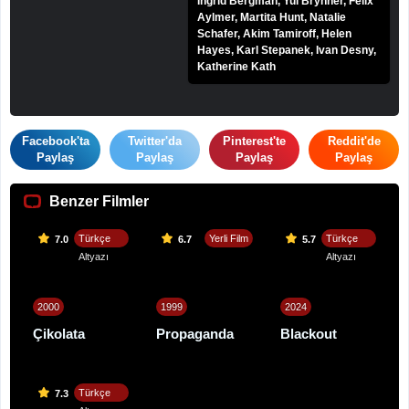
Ingrid Bergman, Yul Brynner, Felix
Aylmer, Martita Hunt, Natalie
Schafer, Akim Tamiroff, Helen
Hayes, Karl Stepanek, Ivan Desny,
Katherine Kath
Facebook'ta
Twitter'da
Pinterest'te
Reddit'de
Paylaş
Paylaş
Paylaş
Paylaş
Benzer Filmler
Türkçe
Yerli Film
Türkçe
7.0
6.7
5.7
Altyazı
Altyazı
2000
1999
2024
Çikolata
Propaganda
Blackout
Türkçe
7.3