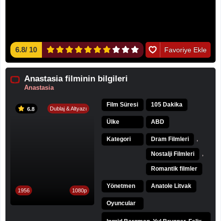
6.8
/
10
Favoriye Ekle
Anastasia filminin bilgileri
Anastasia
Film Süresi
105 Dakika
Dublaj & Altyazı
6.8
Ülke
ABD
,
Kategori
Dram Filmleri
,
Nostalji Filmleri
Romantik filmler
Yönetmen
Anatole Litvak
1956
1080p
Oyuncular