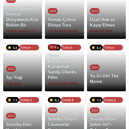
Dublaj
Dublaj
Dublaj
Adalet Birliği:
2023
2018
Sonsuz
Dünyalarda Kriz
Orman Çetesi:
Uçan Halı ve
Bölüm Bir
Dünya Turu
Kayıp Elmas
Justice League: Crisis on Infinite Earths Part One
Les As de la jungle 2 : Opération tour du monde
Hodja fra Pjort
2024
Türkçe
Türkçe
Türkçe
5.6
6.0
6.1
Dublaj
Dublaj
Altyazı
Bikini
Kasabası'nı
Kurtarmak:
2004
2010
Sandy Cheeks
Yu-Gi-Oh! The
Ayı Yogi
Filmi
Movie
Yogi Bear
Saving Bikini Bottom: The Sandy Cheeks Movie
Dublaj &
Dublaj &
Dublaj &
7.1
6.1
7.1
Altyazı
Altyazı
Altyazı
2004
2022
2020
Scooby-Doo 2:
Scooby-Doo!:
Scooby-Doo:
Canavarlar
Şeker mi? -