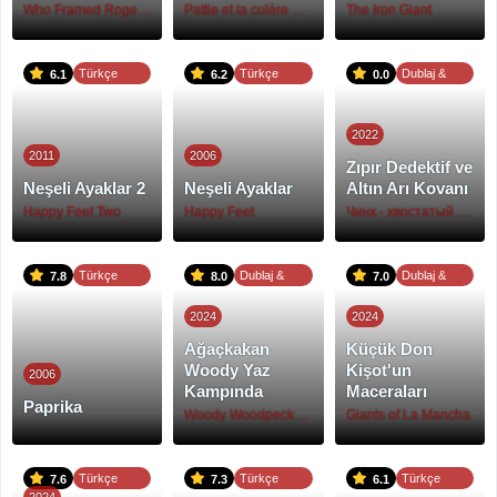
Who Framed Roger Rabbit
Pattie et la colère de Poséidon
The Iron Giant
Türkçe
Türkçe
Dublaj &
6.1
6.2
0.0
Dublaj
Dublaj
Altyazı
2022
2011
2006
Zıpır Dedektif ve
Neşeli Ayaklar 2
Neşeli Ayaklar
Altın Arı Kovanı
Happy Feet Two
Happy Feet
Чинк - хвостатый детектив
Türkçe
Dublaj &
Dublaj &
7.8
8.0
7.0
Altyazı
Altyazı
Altyazı
2024
2024
Ağaçkakan
Küçük Don
Woody Yaz
Kişot'un
2006
Kampında
Maceraları
Paprika
Woody Woodpecker Goes to Camp
Giants of La Mancha
Türkçe
Türkçe
Türkçe
7.6
7.3
6.1
2024