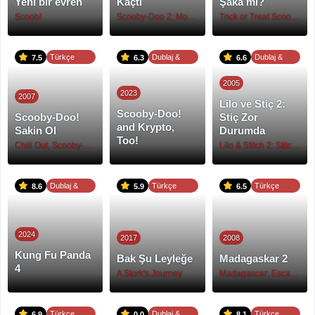
Yeni bir evren
Kaçtı
Şaka mı?
Scoob!
Scooby-Doo 2: Monsters Unleashed
Trick or Treat Scooby-Doo!
Türkçe
Dublaj &
Dublaj &
7.5
6.3
6.6
Dublaj
Altyazı
Altyazı
2005
2023
2007
Lilo ve Stiç 2:
Scooby-Doo!
Scooby-Doo!
Stiç Zor
and Krypto,
Sakin Ol
Durumda
Too!
Chill Out, Scooby-Doo!
Lilo & Stitch 2: Stitch Has a Glitch
Dublaj &
Türkçe
Türkçe
8.6
5.9
6.5
Altyazı
Dublaj
Dublaj
2024
2017
2008
Kung Fu Panda
Bak Şu Leyleğe
Madagaskar 2
4
A Stork's Journey
Madagascar: Escape 2 Africa
Türkçe
Dublaj &
Türkçe
6.9
0.0
8.1