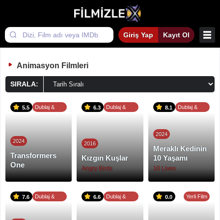
Giriş Yap
Kayıt Ol
Animasyon Filmleri
SIRALA:
Dublaj &
Dublaj &
Dublaj &
5.5
6.3
8.1
Altyazı
Altyazı
Altyazı
2024
2024
2016
Meraklı Kedinin
Transformers
Kızgın Kuşlar
10 Yaşamı
One
Angry Birds
10 Lives
Dublaj &
Dublaj &
Yerli Film
7.6
6.6
0.0
Altyazı
Altyazı