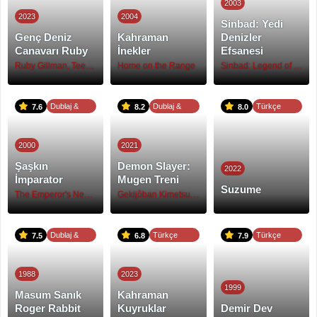
2003
2023
2004
Sinbad: Yedi
Genç Deniz
Kahraman
Denizler
Canavarı Ruby
İnekler
Efsanesi
Ruby Gillman, Teenage Kraken
Home on the Range
Sinbad: Legend of the Seven Seas
Dublaj &
Dublaj &
Türkçe
7.6
8.2
8.0
Altyazı
Altyazı
Altyazı
2000
2021
Şaşkın
Demon Slayer:
2022
İmparator
Mugen Treni
Suzume
The Emperor's New Groove
Gekijôban Kimetsu no yaiba: Mugen Ressha hen
Dublaj &
Türkçe
Türkçe
7.5
6.8
7.9
Altyazı
Dublaj
Dublaj
1988
2023
1999
Masum Sanık
Kahraman
Roger Rabbit
Kuyruklar
Demir Dev