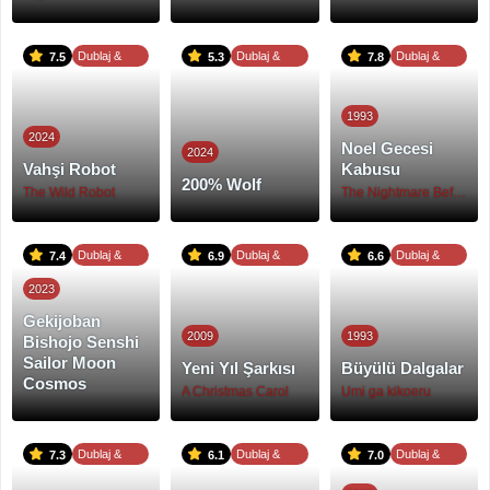
Dublaj &
Dublaj &
Dublaj &
7.5
5.3
7.8
Altyazı
Altyazı
Altyazı
1993
2024
Noel Gecesi
2024
Vahşi Robot
Kabusu
200% Wolf
The Wild Robot
The Nightmare Before Christmas
Dublaj &
Dublaj &
Dublaj &
7.4
6.9
6.6
Altyazı
Altyazı
Altyazı
2023
Gekijoban
2009
1993
Bishojo Senshi
Sailor Moon
Yeni Yıl Şarkısı
Büyülü Dalgalar
Cosmos
A Christmas Carol
Umi ga kikoeru
Dublaj &
Dublaj &
Dublaj &
7.3
6.1
7.0
Altyazı
Altyazı
Altyazı