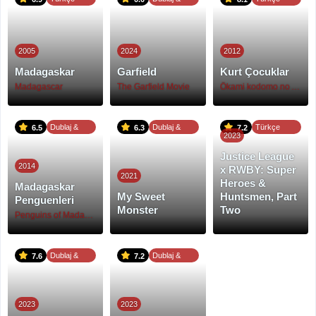
Dublaj
Altyazı
Altyazı
2005
2024
2012
Madagaskar
Garfield
Kurt Çocuklar
Madagascar
The Garfield Movie
Ôkami kodomo no Ame to Yuki
Dublaj &
Dublaj &
Türkçe
6.5
6.3
7.2
2023
Altyazı
Altyazı
Dublaj
Justice League
2014
x RWBY: Super
2021
Heroes &
Madagaskar
My Sweet
Huntsmen, Part
Penguenleri
Monster
Two
Penguins of Madagascar
Dublaj &
Dublaj &
7.6
7.2
Altyazı
Altyazı
2023
2023